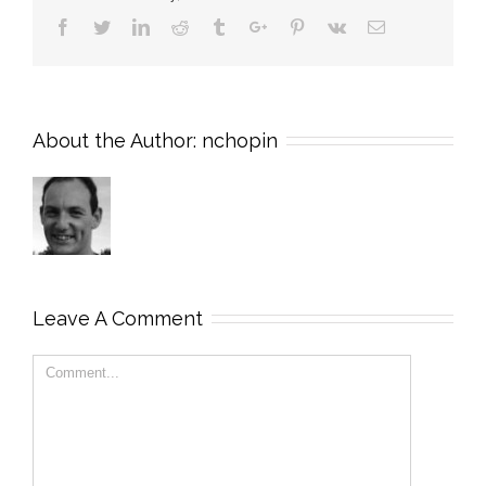
Facebook
Twitter
Linkedin
Reddit
Tumblr
Google+
Pinterest
Vk
Email
About the Author:
nchopin
Leave A Comment
Comment