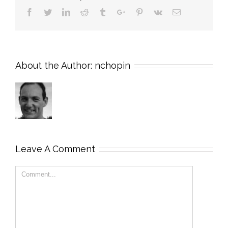
Facebook
Twitter
Linkedin
Reddit
Tumblr
Google+
Pinterest
Vk
Email
About the Author:
nchopin
Leave A Comment
Comment